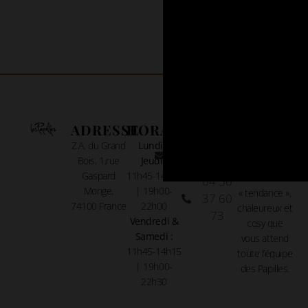
ADRESSE
HORAIRES
CONTACT
À
PROPOS
Z.A. du Grand
Lundi –
reservations@les-
Bois, 1,rue
Jeudi :
papilles.com
C’est dans un
Gaspard
11h45-14h15
cadre
04 50
Monge,
| 19h00-
« tendance »,
37 60
74100 France
22h00
chaleureux et
73
Vendredi &
cosy que
Samedi :
vous attend
11h45-14h15
toute l’équipe
| 19h00-
des Papilles.
22h30