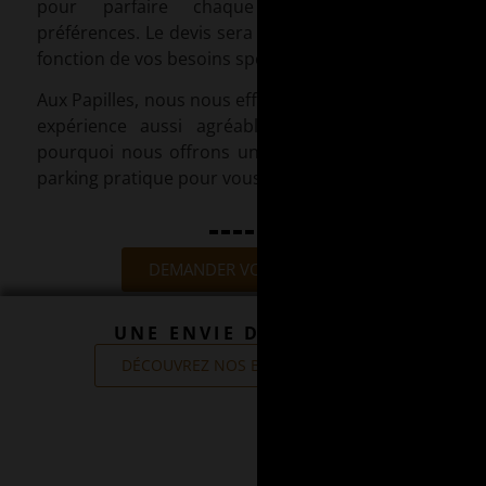
pour parfaire chaque détail selon vos
préférences. Le devis sera établi sur demande, en
fonction de vos besoins spécifiques.
Aux Papilles, nous nous efforçons de rendre votre
expérience aussi agréable que possible, c’est
pourquoi nous offrons une facilité d’accès et un
parking pratique pour vous et vos invités.
DEMANDER VOTRE DEVIS
UNE ENVIE D'OFFRIR ?
DÉCOUVREZ NOS BONS CADEAUX