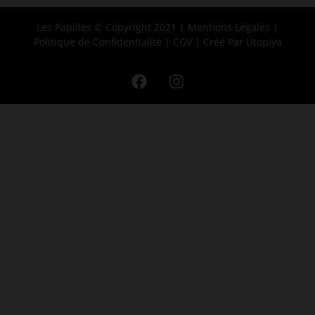
Les Papilles © Copyright 2021 |
Mentions Légales
|
Politique de Confidentialité
|
CGV
|
Créé Par Ütopiya